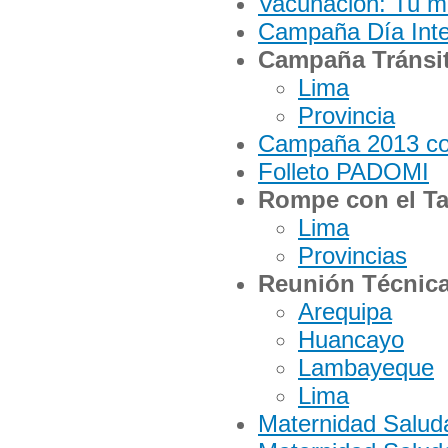
Vacunación: Tu m
Campaña Día Inte
Campaña Tránsit
Lima
Provincia
Campaña 2013 co
Folleto PADOMI
Rompe con el T
Lima
Provincias
Reunión Técnica
Arequipa
Huancayo
Lambayeque
Lima
Maternidad Salud