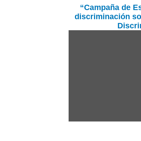
“Campaña de EsS
discriminación so
Discr