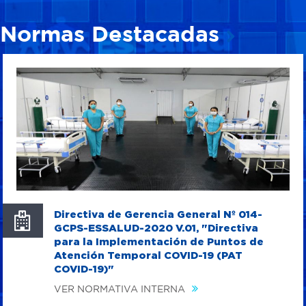
Normas Destacadas
Directiva de Gerencia General Nº 014-
GCPS-ESSALUD-2020 V.01, "Directiva
para la Implementación de Puntos de
Atención Temporal COVID-19 (PAT
COVID-19)"
VER NORMATIVA INTERNA